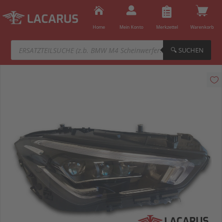



Home
Mein Konto
Merkzettel
Warenkorb
Products
search
🔍︎ SUCHEN