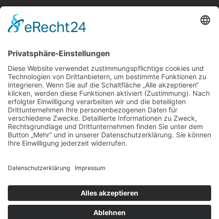
Standort
Lacarus Autoteile
Landsberger Allee 548
12681 Berlin
DEUTSCHLAND
Öffnungszeiten
Mo-Fr – 09 -17 Uhr
Folgt uns auf Social Media
© Lacarus-Autoteile 2026