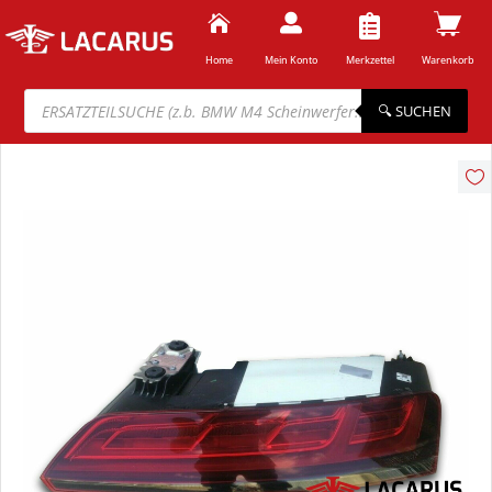



Home
Mein Konto
Merkzettel
Warenkorb
Products
search
🔍︎ SUCHEN