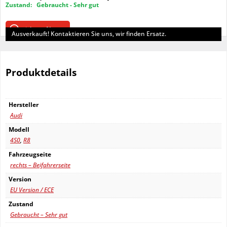
Preis
Preis
Zustand:
Gebraucht - Sehr gut
war:
ist: 1.000,00 €.
1.150,00 €
nicht auf Lager
Ausverkauft! Kontaktieren Sie uns, wir finden Ersatz.
Produktdetails
Hersteller
Audi
Modell
4S0
,
R8
Fahrzeugseite
rechts – Beifahrerseite
Version
EU Version / ECE
Zustand
Gebraucht – Sehr gut