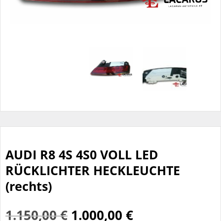
AUDI R8 4S 4S0 VOLL LED
RÜCKLICHTER HECKLEUCHTE
(rechts)
Ursprünglicher
Aktueller
1.150,00
€
1.000,00
€