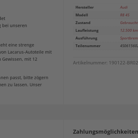
Hersteller
Audi
Modell
R8 4S
det
Zustand
Gebraucht 
g bei unseren
Laufleistung
12.500 km
Ausführung
Sportbrem
geht eine strenge
Teilenummer
4S0615602
von Lacarus-Autoteile mit
 Gewissen, mit 12
Artikelnummer:
190122-BR0
hnen passt, bitte zögern
men zu lassen. Unser
.
Zahlungsmöglichkeite