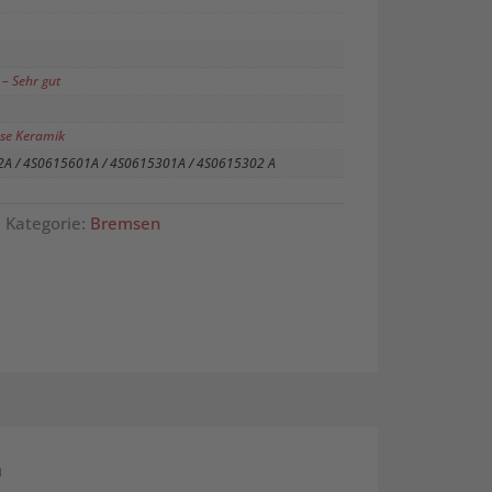
– Sehr gut
se Keramik
A / 4S0615601A / 4S0615301A / 4S0615302 A
2
Kategorie:
Bremsen
n