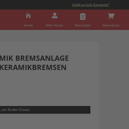
Geld zurück Garantie*



Home
Mein Konto
Merkzettel
Warenkorb
AMIK BREMSANLAGE
 KERAMIKBREMSEN
 wir finden Ersatz.