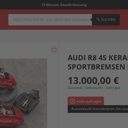
12 Monate Gewährleistung
Products
search
🔍︎ SUCHEN
AUDI R8 4S KER
SPORTBREMSEN
13.000,00
€
Zustand:
Gebraucht - Sehr gut
nicht auf Lager
Ausverkauft! Kontaktieren Sie uns,